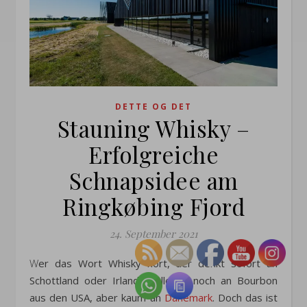
DETTE OG DET
Stauning Whisky –
Erfolgreiche
Schnapsidee am
Ringkøbing Fjord
24. September 2021
Wer das Wort Whisky hört, der denkt sofort an
Schottland oder Irland, vielleicht noch an Bourbon
aus den USA, aber kaum an
Dänemark
. Doch das ist