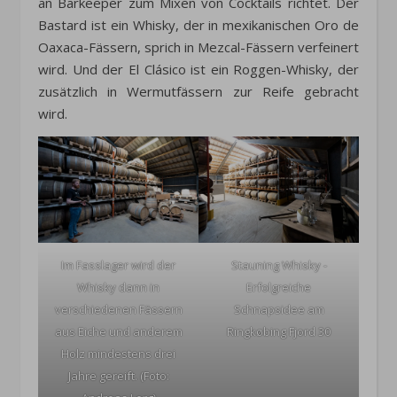
an Barkeeper zum Mixen von Cocktails richtet. Der
Bastard ist ein Whisky, der in mexikanischen Oro de
Oaxaca-Fässern, sprich in Mezcal-Fässern verfeinert
wird. Und der El Clásico ist ein Roggen-Whisky, der
zusätzlich in Wermutfässern zur Reife gebracht
wird.
Im Fasslager wird der
Stauning Whisky -
Whisky dann in
Erfolgreiche
verschiedenen Fässern
Schnapsidee am
aus Eiche und anderem
Ringkøbing Fjord 30
Holz mindestens drei
Jahre gereift. (Foto: