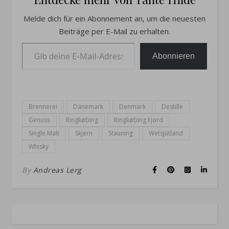
Melde dich für ein Abonnement an, um die neuesten
Beiträge per E-Mail zu erhalten.
Gib deine E-Mail-Adresse ein ...
Abonnieren
Brennerei
Dänemark
Denmark
Destille
Genuss
Ringkøbing
Ringkøbing Fjord
Single Malt
Skjern
Stauning
Wetsjütland
Whisky
By
Andreas Lerg