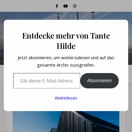
Tante Hilde
Entdecke mehr von Tante
Hilde
Blog und Buch rund um Dänemark
Jetzt abonnieren, um weiterzulesen und auf das
gesamte Archiv zuzugreifen.
Gib deine E-Mail-Adresse ein ...
Abonnieren
Weiterlesen