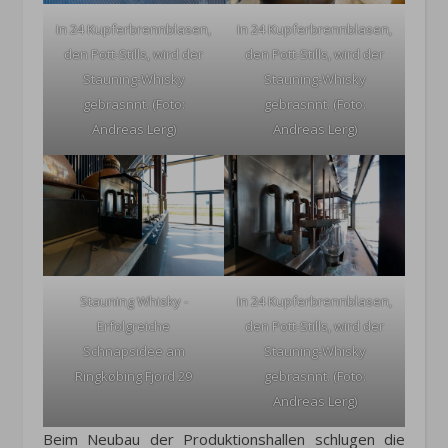
In 24 Kupferbrennblasen,
In 24 Kupferbrennblasen,
den Pott-Stills, wird der
den Pott-Stills, wird der
Stauning-Whisky
Stauning-Whisky
gebrasnnt. (Foto:
gebrasnnt. (Foto:
Andreas Lerg)
Andreas Lerg)
Stauning Whisky -
In 24 Kupferbrennblasen,
Erfolgreiche
den Pott-Stills, wird der
Schnapsidee am
Stauning-Whisky
Ringkøbing Fjord 29
gebrasnnt. (Foto:
Andreas Lerg)
Beim Neubau der Produktionshallen schlugen die