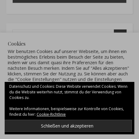
Cookies
Wir benutzen Cookies auf unserer Webseite, um ihnen ein
bestmögliches Erlebnis beim Besuch der Seite zu bieten,
indem wir uns damit quasi ihre Präferenzen für den
nächsten Besuch merken. Indem Sie auf "Alles akzeptieren"
klicken, stimmen Sie der Nutzung zu. Sie können aber auch
die "Cookie Einstellungen" nutzen und die Einstellungen
anpassen.
Datenschutz und Cookies: Diese Website verwendet Cookies. Wenn
We use cookies on our website to give you the most
du die Website weiterhin nutzt, stimmst du der Verwendung von
relevant experience by remembering your preferences and
Cookies zu.
repeat visits. By clicking “Alles akzeptieren”, you consent to
the use of ALL the cookies. However, you may visit "Cookie
Weitere Informationen, beispielsweise zur Kontrolle von Cookies,
Einstellungen" to provide a controlled consent.
findest du hier:
Cookie-Richtlinie
Cookie Einstellungen
Alles akzeptieren