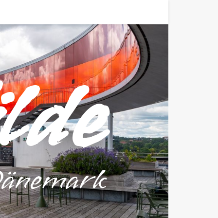
lde
Dänemark