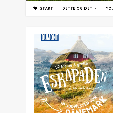
START
DETTE OG DET
YO