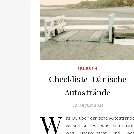
ERLEBEN
Checkliste: Dänische
Autostrände
12. August 2023
W
as Du über dänische Autostränd
wissen solltest. was ist erlaubt
was unerwünscht und wa