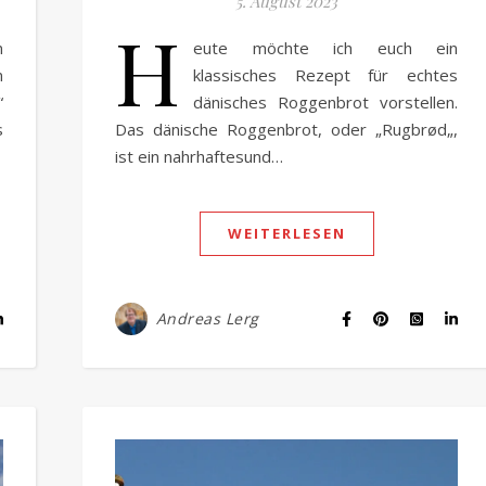
5. August 2023
H
n
eute möchte ich euch ein
n
klassisches Rezept für echtes
“
dänisches Roggenbrot vorstellen.
s
Das dänische Roggenbrot, oder „Rugbrød„,
ist ein nahrhaftesund…
WEITERLESEN
Andreas Lerg