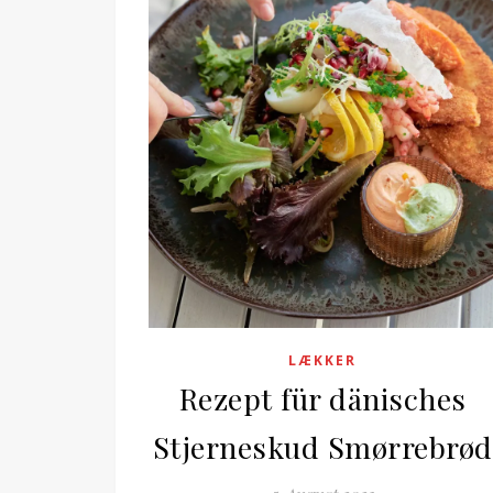
LÆKKER
Rezept für dänisches
Stjerneskud Smørrebrød