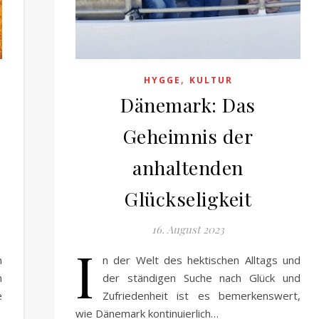
,
HYGGE
KULTUR
Dänemark: Das
Geheimnis der
anhaltenden
Glückseligkeit
16. August 2023
I
m
n der Welt des hektischen Alltags und
n
der ständigen Suche nach Glück und
e
Zufriedenheit ist es bemerkenswert,
wie Dänemark kontinuierlich…