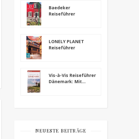
Baedeker
Reiseführer
Dänemark: mit
praktischer...
LONELY PLANET
Reiseführer
Dänemark
Vis-à-Vis Reiseführer
Dänemark: Mit...
NEUESTE BEITRÄGE