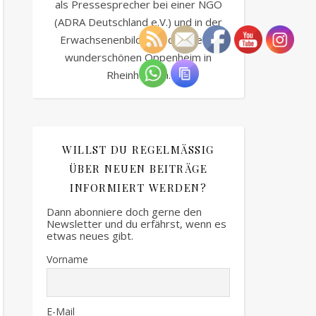
als Pressesprecher bei einer NGO
(ADRA Deutschland e.V.) und in der
Erwachsenenbildung. Ich lebe im
wunderschönen Oppenheim in
Rheinhessen.
WILLST DU REGELMÄSSIG Ü
BER NEUEN BEITRÄGE I
NFORMIERT WERDEN?
Dann abonniere doch gerne den
Newsletter und du erfährst, wenn es
etwas neues gibt.
Vorname
E-Mail