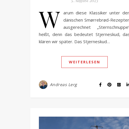
5. August 2023
W
arum diese Klassiker unter de
dänischen Smørrebrød-Rezepte
ausgerechnet „Sternschnuppe
heißt, denn das bedeutet Stjerneskud, da
klären wir später. Das Stjerneskud…
WEITERLESEN
Andreas Lerg