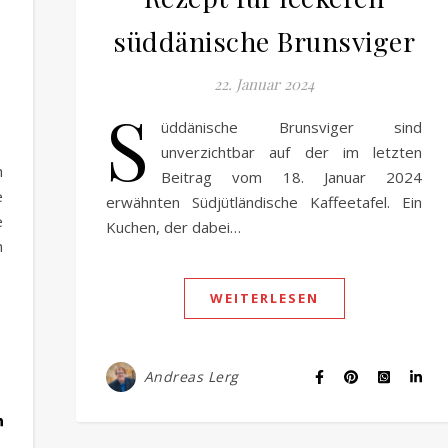
süddänische Brunsviger
22. Januar 2024
S
üddänische Brunsviger sind
unverzichtbar auf der im letzten
h
Beitrag vom 18. Januar 2024
e
erwähnten Südjütländische Kaffeetafel. Ein
e
Kuchen, der dabei…
n
WEITERLESEN
Andreas Lerg