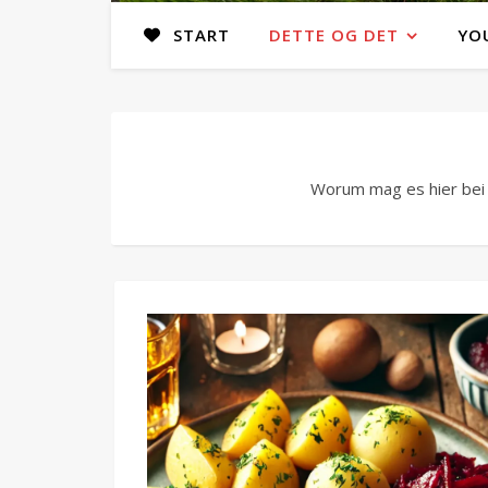
START
DETTE OG DET
YO
Worum mag es hier bei 