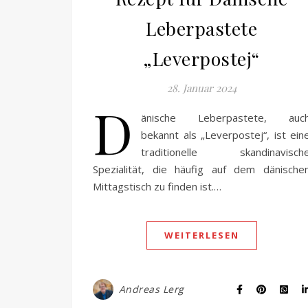
Leberpastete
„Leverpostej“
28. Januar 2024
D
änische Leberpastete, auc
bekannt als „Leverpostej“, ist ein
traditionelle skandinavisch
Spezialität, die häufig auf dem dänische
Mittagstisch zu finden ist.…
WEITERLESEN
Andreas Lerg