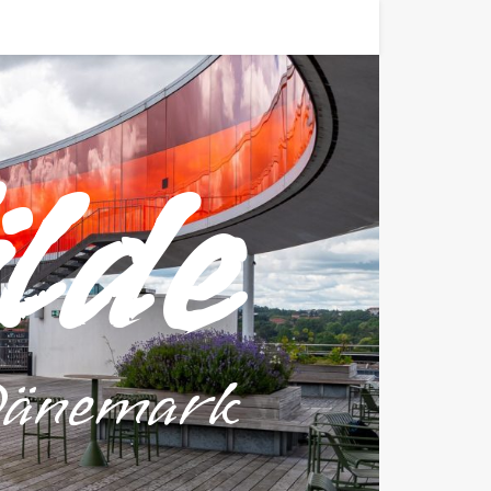
lde
Dänemark