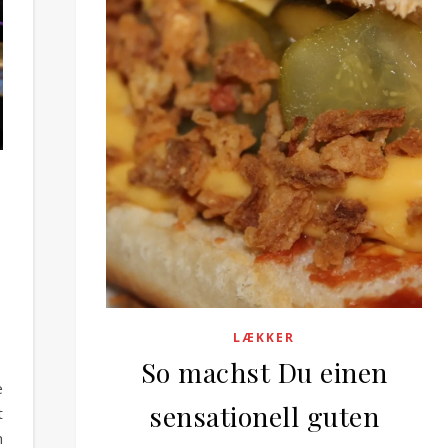
LÆKKER
So machst Du einen
e
sensationell guten
t
n