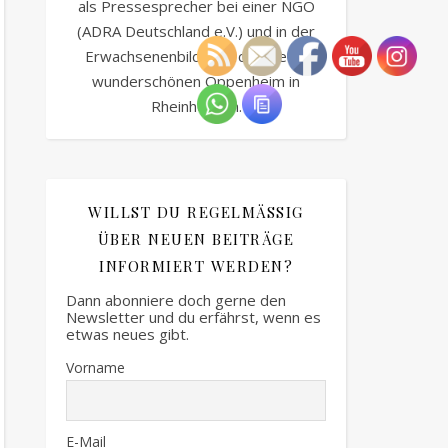
als Pressesprecher bei einer NGO
(ADRA Deutschland e.V.) und in der
Erwachsenenbildung. Ich lebe im
wunderschönen Oppenheim in
Rheinhessen.
WILLST DU REGELMÄSSIG Ü
BER NEUEN BEITRÄGE I
NFORMIERT WERDEN?
Dann abonniere doch gerne den
Newsletter und du erfährst, wenn es
etwas neues gibt.
Vorname
E-Mail