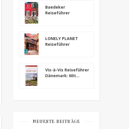
Baedeker
Reiseführer
Dänemark: mit
praktischer...
LONELY PLANET
Reiseführer
Dänemark
Vis-à-Vis Reiseführer
Dänemark: Mit...
NEUESTE BEITRÄGE