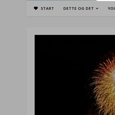
START
DETTE OG DET
YO