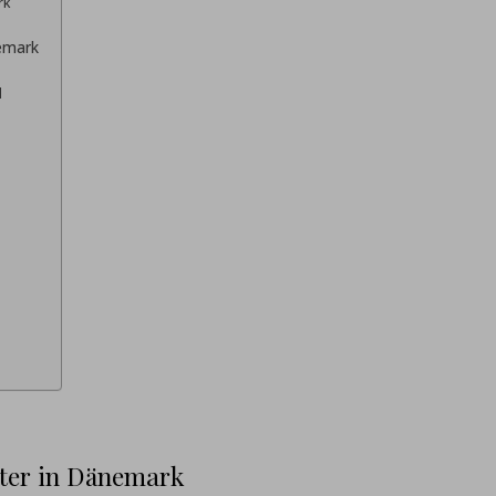
rk
nemark
d
ster in Dänemark