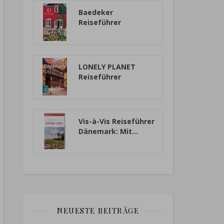
Baedeker
Reiseführer
Dänemark: mit
praktischer...
LONELY PLANET
Reiseführer
Dänemark
Vis-à-Vis Reiseführer
Dänemark: Mit...
NEUESTE BEITRÄGE