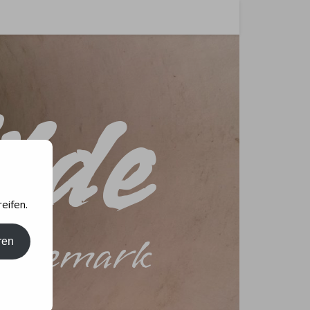
lde
eifen.
Dänemark
ren