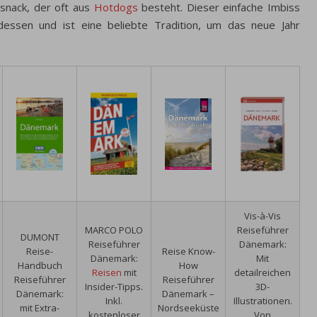
ssnack, der oft aus
Hotdogs
besteht. Dieser einfache Imbiss
essen und ist eine beliebte Tradition, um das neue Jahr
Vis-à-Vis
MARCO POLO
Reiseführer
DUMONT
Reiseführer
Dänemark:
Reise-
Reise Know-
Dänemark:
Mit
Handbuch
How
Reisen
mit
detailreichen
Reiseführer
Reiseführer
Insider-Tipps.
3D-
Dänemark:
Dänemark –
Inkl.
Illustrationen.
mit Extra-
Nordseeküste
kostenloser
Von