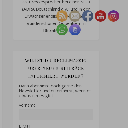
als Pressesprecher bei einer NGO
(ADRA Deutschland e.V.) und in der
Erwachsenenbildung. Ich lebe im
wunderschönen Oppenheim in
Rheinhessen.
WILLST DU REGELMÄSSIG Ü
BER NEUEN BEITRÄGE I
NFORMIERT WERDEN?
Dann abonniere doch gerne den
Newsletter und du erfährst, wenn es
etwas neues gibt.
Vorname
E-Mail