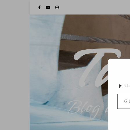
Ta
Jetzt
Gib de
Blog un