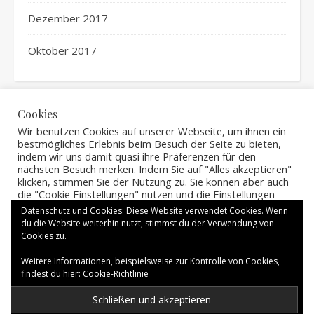
Dezember 2017
Oktober 2017
Cookies
Wir benutzen Cookies auf unserer Webseite, um ihnen ein
bestmögliches Erlebnis beim Besuch der Seite zu bieten,
indem wir uns damit quasi ihre Präferenzen für den
nächsten Besuch merken. Indem Sie auf "Alles akzeptieren"
TITEL
klicken, stimmen Sie der Nutzung zu. Sie können aber auch
die "Cookie Einstellungen" nutzen und die Einstellungen
Keine Produkte gefunden.
anpassen.
Datenschutz und Cookies: Diese Website verwendet Cookies. Wenn
We use cookies on our website to give you the most
du die Website weiterhin nutzt, stimmst du der Verwendung von
relevant experience by remembering your preferences and
Cookies zu.
repeat visits. By clicking “Alles akzeptieren”, you consent to
the use of ALL the cookies. However, you may visit "Cookie
Weitere Informationen, beispielsweise zur Kontrolle von Cookies,
Einstellungen" to provide a controlled consent.
findest du hier:
Cookie-Richtlinie
Impressum
Datenschutzerklärung
Cookie Einstellungen
Alles akzeptieren