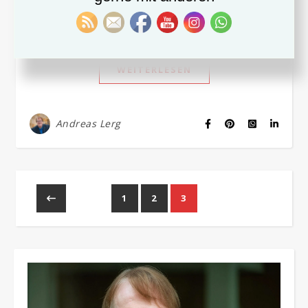
geht, aber es ist an gewisse Bedingungen und –
wenn es ein…
WEITERLESEN
Andreas Lerg
1
2
3